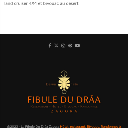
land cruiser 4X4 et bivouac au désert
@2023 - La Fibule Du Drâa Zagora
Hôtel, restaurant, Bivouac, Randonnée à