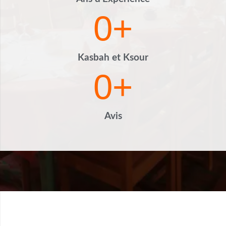
0
+
Kasbah et Ksour
0
+
Avis