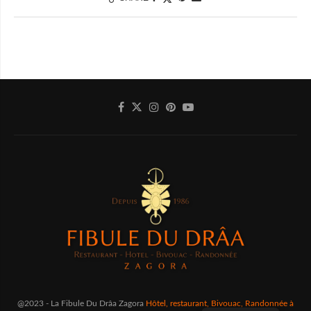
@2023 - La Fibule Du Drâa Zagora
Hôtel, restaurant, Bivouac, Randonnée à